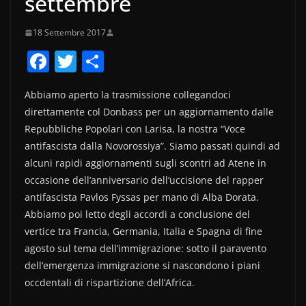
settembre
18 Settembre 2017
F
T
C
a
w
o
Abbiamo aperto la trasmissione collegandoci
c
itt
n
direttamente col Donbass per un aggiornamento dalle
e
er
di
Repubbliche Popolari con Larisa, la nostra “Voce
b
vi
antifascista dalla Novorossiya”. Siamo passati quindi ad
o
di
alcuni rapidi aggiornamenti sugli scontri ad Atene in
occasione dell’anniversario dell’uccisione del rapper
o
antifascista Pavlos Fyssas per mano di Alba Dorata.
k
Abbiamo poi letto degli accordi a conclusione del
vertice tra Francia, Germania, Italia e Spagna di fine
agosto sul tema dell’immigrazione: sotto il paravento
dell’emergenza immigrazione si nascondono i piani
occdentali di rispartizione dell’Africa.