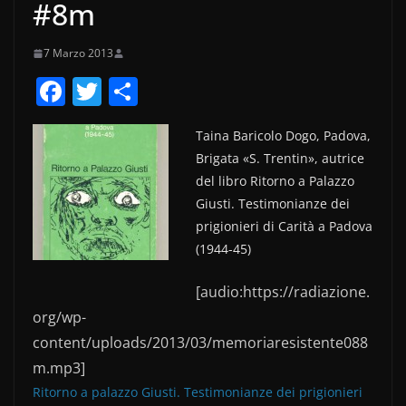
#8m
7 Marzo 2013
F
T
C
a
w
o
Taina Baricolo Dogo, Padova,
c
itt
n
Brigata «S. Trentin», autrice
e
er
di
del libro Ritorno a Palazzo
b
vi
Giusti. Testimonianze dei
o
di
prigionieri di Carità a Padova
(1944-45)
o
k
[audio:https://radiazione.
org/wp-
content/uploads/2013/03/memoriaresistente088
m.mp3]
Ritorno a palazzo Giusti. Testimonianze dei prigionieri