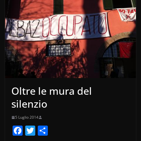
Oltre le mura del
silenzio
5 Luglio 2014
F
T
C
a
w
o