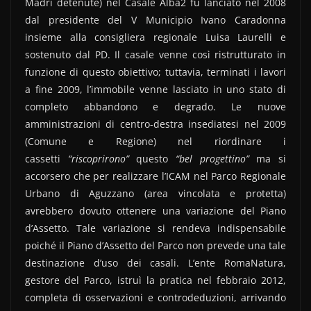
Madri detenute) nel Casale Alba2 fu lanciato nel 2008
dal presidente del V Municipio Ivano Caradonna
insieme alla consigliera regionale Luisa Laurelli e
sostenuto dal PD. Il casale venne così ristrutturato in
funzione di questo obiettivo; tuttavia, terminati i lavori
a fine 2009, l’immobile venne lasciato in uno stato di
completo abbandono e degrado. Le nuove
amministrazioni di centro-destra insediatesi nel 2009
(Comune e Regione) nel riordinare i
cassetti
“riscoprirono”
questo
“bel progettino”
ma si
accorsero che per realizzare l’ICAM nel Parco Regionale
Urbano di Aguzzano (area vincolata e protetta)
avrebbero dovuto ottenere una variazione del Piano
d’Assetto. Tale variazione si rendeva indispensabile
poiché il Piano d’Assetto del Parco non prevede una tale
destinazione d’uso dei casali. L’ente RomaNatura,
gestore del Parco, istruì la pratica nel febbraio 2012,
completa di osservazioni e controdeduzioni, arrivando