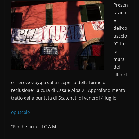
Presen
c
itt
n
tazion
e
er
di
e
b
vi
dell’op
o
di
uscolo
“Oltre
o
le
k
mura
del
silenzi
o – breve viaggio sulla scoperta delle forme di
reclusione” a cura di Casale Alba 2. Approfondimento
tratto dalla puntata di Scatenati di venerdì 4 luglio.
opuscolo
“Perchè no all’ I.C.A.M.