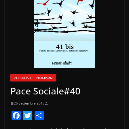
PACE SOCIALE
PROGRAMMI
Pace Sociale#40
26 Settembre 2013
F
T
C
a
w
o