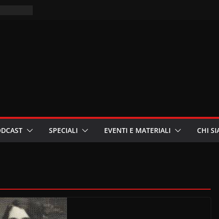
i
oniste
Palestina
ritori –
a
in
ODCAST
SPECIALI
EVENTI E MATERIALI
CHI S