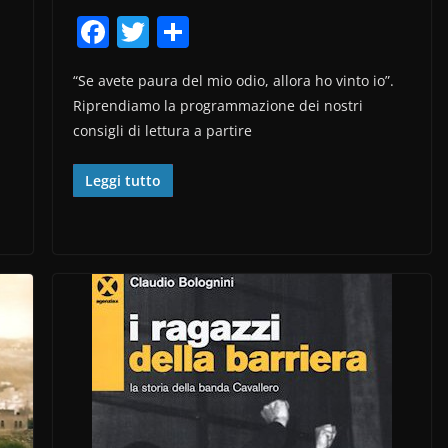
F
T
C
a
w
o
“Se avete paura del mio odio, allora ho vinto io”.
c
itt
n
Riprendiamo la programmazione dei nostri
e
er
di
consigli di lettura a partire
b
vi
o
di
Leggi tutto
o
k