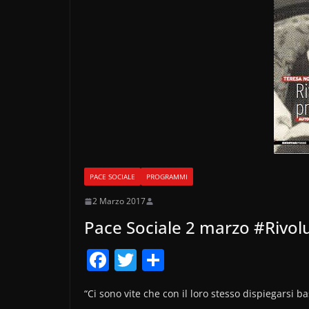
PACE SOCIALE
PROGRAMMI
2 Marzo 2017
Pace Sociale 2 marzo #Rivol
F
T
C
a
w
o
“Ci sono vite che con il loro stesso dispiegarsi 
c
itt
n