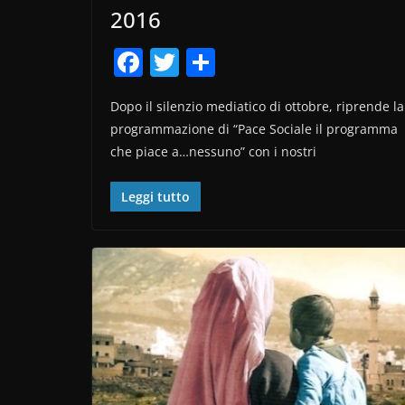
2016
F
T
C
a
w
o
Dopo il silenzio mediatico di ottobre, riprende la
c
itt
n
programmazione di “Pace Sociale il programma
e
er
di
che piace a…nessuno” con i nostri
b
vi
o
di
Leggi tutto
o
k