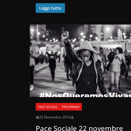
e
er
di
Leggi tutto
b
vi
o
di
o
k
PACE SOCIALE
PROGRAMMI
22 Novembre 2016
Pace Sociale 22 novembre