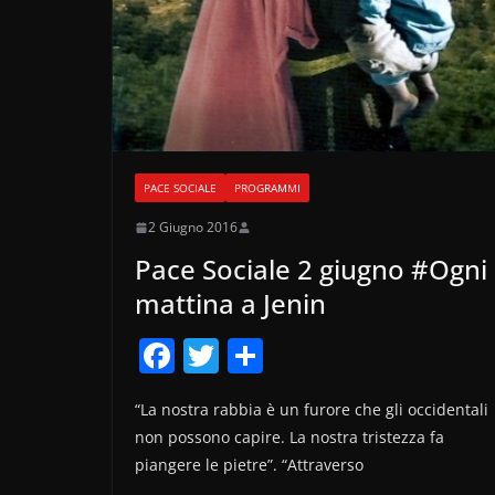
PACE SOCIALE
PROGRAMMI
2 Giugno 2016
Pace Sociale 2 giugno #Ogni
mattina a Jenin
F
T
C
a
w
o
“La nostra rabbia è un furore che gli occidentali
c
itt
n
non possono capire. La nostra tristezza fa
e
er
di
piangere le pietre”. “Attraverso