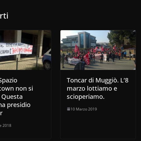
rti
Spazio
Toncar di Muggiò. L’8
town non si
marzo lottiamo e
. Questa
scioperiamo.
na presidio
10 Marzo 2019
r
le 2018