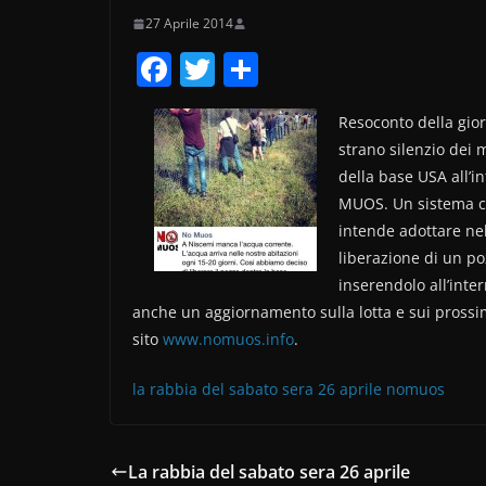
27 Aprile 2014
F
T
C
a
w
o
Resoconto della gio
c
itt
n
strano silenzio dei
e
er
di
della base USA all’in
b
vi
MUOS. Un sistema che
o
di
intende adottare nel
liberazione di un po
o
inserendolo all’inter
k
anche un aggiornamento sulla lotta e sui prossimi
sito
www.nomuos.info
.
la rabbia del sabato sera 26 aprile nomuos
La rabbia del sabato sera 26 aprile