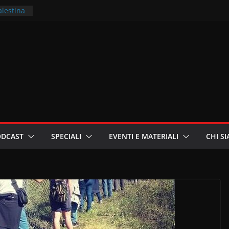
alestina
ritori –
a
in
i
oniste
ODCAST
SPECIALI
EVENTI E MATERIALI
CHI S