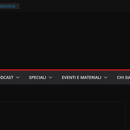
Palestina
ritori –
a
in
i
oniste
ODCAST
SPECIALI
EVENTI E MATERIALI
CHI S