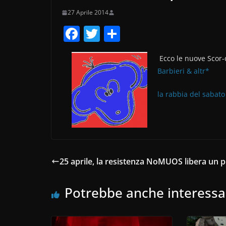
27 Aprile 2014
F
T
C
a
w
o
Ecco le nuove Scor-
c
itt
n
Barbieri & altr*
e
er
di
b
vi
la rabbia del sabato
o
di
o
k
25 aprile, la resistenza NoMUOS libera un 
Potrebbe anche interessa