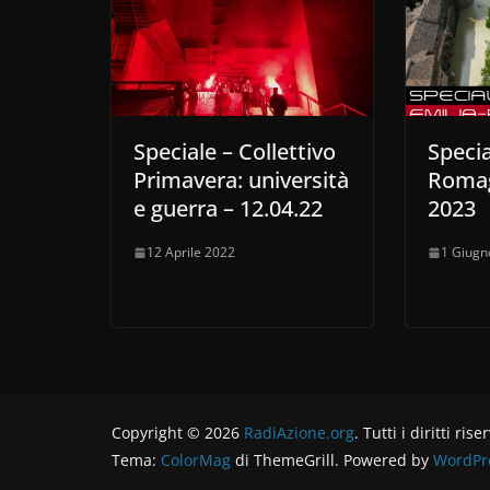
Speciale – Collettivo
Specia
Primavera: università
Romag
e guerra – 12.04.22
2023
12 Aprile 2022
1 Giugn
Copyright © 2026
RadiAzione.org
. Tutti i diritti rise
Tema:
ColorMag
di ThemeGrill. Powered by
WordPr