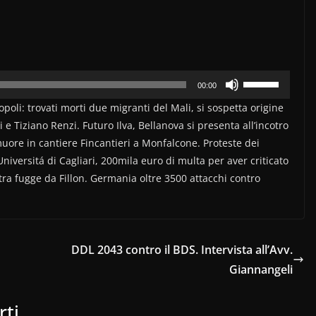
Usa
00:00
i
poli: trovati morti due migranti del Mali, si sospetta origine
tasti
 e Tiziano Renzi. Futuro Ilva, Bellanova si presenta all’incotro
freccia
uore in cantiere Fincantieri a Monfalcone. Proteste dei
su/giù
Universitá di Cagliari, 200mila euro di multa per aver criticato
stra fugge da Fillon. Germania oltre 3500 attacchi contro
per
aumentare
o
diminuire
DDL 2043 contro il BDS. Intervista all’Avv.
il
Giannangeli
volume.
rti