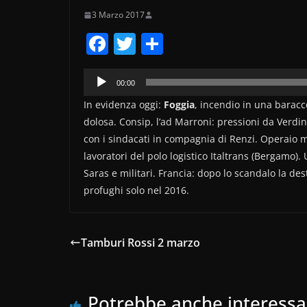
3 Marzo 2017
F
T
C
a
w
o
Audio
c
itt
n
00:00
Player
e
er
di
In evidenza oggi:
Foggia
, incendio in una baracco
dolosa. Consip, l’ad Marroni: pressioni da Verdini
b
vi
con i sindacati in compagnia di Renzi. Operaio m
o
di
lavoratori del polo logistico Italtrans (Bergamo). 
o
Saras e militari. Francia: dopo lo scandalo la de
k
profughi solo nel 2016.
Tamburi Rossi 2 marzo
Potrebbe anche interessa