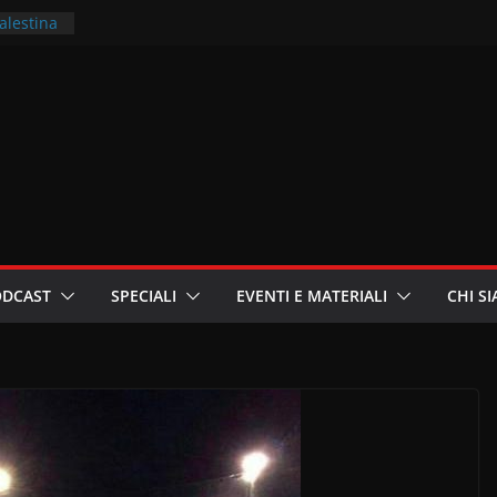
Palestina
ritori –
a
in
i
oniste
ODCAST
SPECIALI
EVENTI E MATERIALI
CHI S