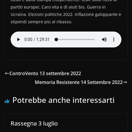
e
er
di
partiti europei. Caro vita e dl aiuti bis. Guerra in
b
vi
Ucraina. Elezioni politiche 2022. Inflazione galoppante e
o
di
stipendi sempre più al ribasso.
o
k
ControVento 13 settembre 2022
Memoria Resistente 14 Settembre 2022
Potrebbe anche interessarti
Rassegna 3 luglio