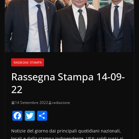
RASSEGNE STAMPA
Rassegna Stampa 14-09-
22
14 Settembre 2022
radiazione
F
T
C
a
w
o
Notizie del giorno dai principali quotidiani nazionali,
c
itt
n
locali e dalla stampa indipendente. USA: soldi russi ai