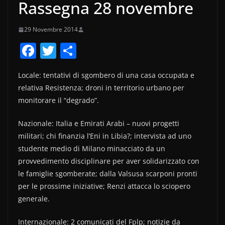
Rassegna 28 novembre
29 Novembre 2014
F
T
C
a
w
o
Locale: tentativi di sgombero di una casa occupata e
c
itt
n
relativa Resistenza; droni in territorio urbano per
e
er
di
monitorare il “degrado”.
b
vi
Nazionale: Italia e Emirati Arabi – nuovi progetti
o
di
militari; chi finanzia l’Eni in Libia?; intervista ad uno
o
studente medio di Milano minacciato da un
k
provvedimento disciplinare per aver solidarizzato con
le famiglie sgomberate; dalla Valsusa scarponi pronti
per le prossime iniziative; Renzi attacca lo sciopero
generale.
Internazionale: 2 comunicati del Fplp; notizie da