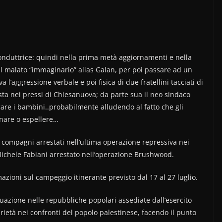
nduttrice: quindi nella prima metà aggiornamenti e nella
 malato “immaginario” alias Galan, per poi passare ad un
l’aggressione verbale e poi fisica di due fratellini tacciati di
sta nei pressi di Chiesanuova; da parte sua il neo sindaco
are i bambini..probabilmente alludendo al fatto che gli
nare o espellere…
 3 compagni arrestati nell’ultima operazione repressiva nei
Michele Fabiani arrestato nell’operazione Brushwood.
ioni sul campeggio itinerante previsto dal 17 al 27 luglio.
tuazione nelle repubbliche popolari assediate dall’esercito
arietà nei confronti del popolo palestinese, facendo il punto