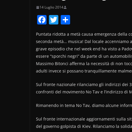
14 Luglio 2014
F
T
C
a
w
o
Puntata ridotta a metà causa emergenza della co
c
itt
n
seconda metà… musica! Dal locale accenniamo al
e
er
di
grave episodio che nel week end ha visto a Padova 
b
vi
essere “sporchi negri” da parte di un automobili
o
di
Massimo Bitonci afferma la necessità di non tocc
adulti invece si possano tranquillamente malme
o
k
Sul fronte nazionale rilanciamo gli indirizzi dei
confronti del movimento No Tav e l’indirizzo di 
Rimanendo in tema No Tav, diamo alcune informaz
Sul fronte internazionale aggiornamenti sulla si
del governo golpista di Kiev. Rilanciamo la solid