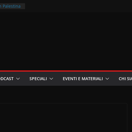
n Palestina
territori –
r la
te in
za
ieri
 sioniste
ODCAST
SPECIALI
EVENTI E MATERIALI
CHI S