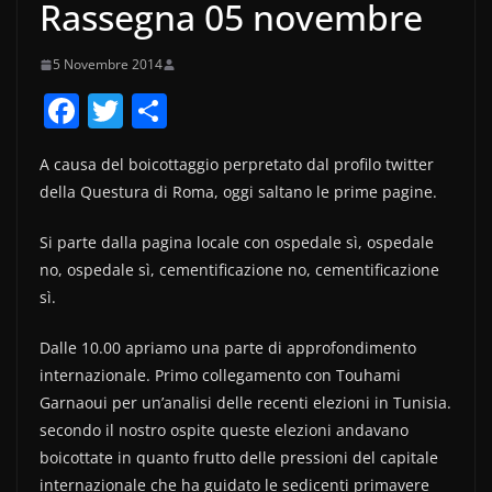
Rassegna 05 novembre
5 Novembre 2014
F
T
C
a
w
o
A causa del boicottaggio perpretato dal profilo twitter
c
itt
n
della Questura di Roma, oggi saltano le prime pagine.
e
er
di
b
vi
Si parte dalla pagina locale con ospedale sì, ospedale
no, ospedale sì, cementificazione no, cementificazione
o
di
sì.
o
k
Dalle 10.00 apriamo una parte di approfondimento
internazionale. Primo collegamento con Touhami
Garnaoui per un’analisi delle recenti elezioni in Tunisia.
secondo il nostro ospite queste elezioni andavano
boicottate in quanto frutto delle pressioni del capitale
internazionale che ha guidato le sedicenti primavere