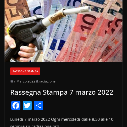
k
RASSEGNE STAMPA
7 Marzo 2022
radiazione
Rassegna Stampa 7 marzo 2022
F
T
C
a
w
o
Lunedi 7 marzo 2022 Ogni mercoledì dalle 8.30 alle 10,
c
itt
n
sempre su radiazione.org