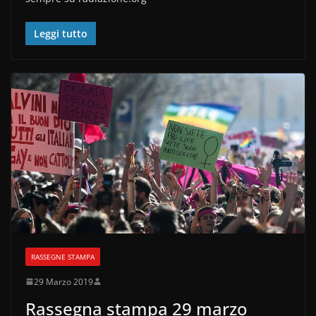
e
er
di
b
vi
Leggi tutto
o
di
o
k
RASSEGNE STAMPA
29 Marzo 2019
Rassegna stampa 29 marzo