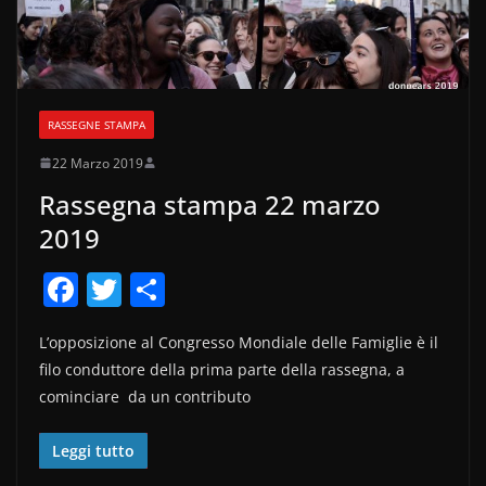
RASSEGNE STAMPA
22 Marzo 2019
Rassegna stampa 22 marzo
2019
F
T
C
a
w
o
L’opposizione al Congresso Mondiale delle Famiglie è il
c
itt
n
filo conduttore della prima parte della rassegna, a
e
er
di
cominciare da un contributo
b
vi
o
di
Leggi tutto