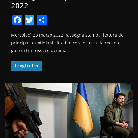
2022
F
T
C
a
w
o
Mercoledì 23 marzo 2022 Rassegna stampa, lettura dei
c
itt
n
principali quotidiani cittadini con focus sulla recente
e
er
di
guerra tra russia e ucraina.
b
vi
o
di
Leggi tutto
o
k