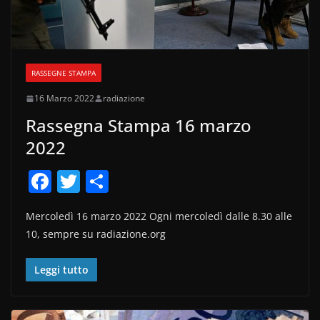
RASSEGNE STAMPA
16 Marzo 2022
radiazione
Rassegna Stampa 16 marzo
2022
F
T
C
a
w
o
Mercoledì 16 marzo 2022 Ogni mercoledì dalle 8.30 alle
c
itt
n
10, sempre su radiazione.org
e
er
di
b
vi
Leggi tutto
o
di
o