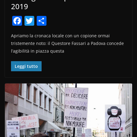
2019
F
T
C
a
w
o
Apriamo la cronaca locale con un copione ormai
c
itt
n
tristemente noto: il Questore Fassari a Padova concede
e
er
di
l’agibilità in piazza questa
b
vi
o
di
Leggi tutto
o
k