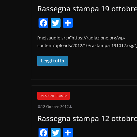
Rassegna stampa 19 ottobr
F
T
C
a
w
o
[mejsaudio src=”https://radiazione.org/wp-
c
itt
n
content/uploads/2012/10/rastampa-191012.ogg”
e
er
di
b
vi
Leggi tutto
o
di
o
k
RASSEGNE STAMPA
12 Ottobre 2012
Rassegna stampa 12 ottobr
F
T
C