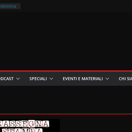
Palestina
rritori –
la
 in
ri
oniste
ODCAST
SPECIALI
EVENTI E MATERIALI
CHI S