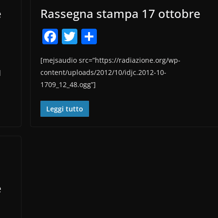
e
Rassegna stampa 17 ottobre
F
T
C
a
w
o
[mejsaudio src=”https://radiazione.org/wp-
c
itt
n
]
content/uploads/2012/10/idjc.2012-10-
e
er
di
1709_12_48.ogg”]
b
vi
o
di
Leggi tutto
o
k
e