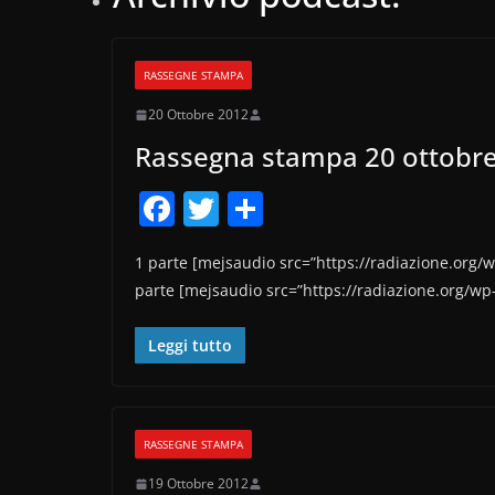
RASSEGNE STAMPA
20 Ottobre 2012
Rassegna stampa 20 ottobr
F
T
C
a
w
o
1 parte [mejsaudio src=”https://radiazione.org/
c
itt
n
parte [mejsaudio src=”https://radiazione.org/w
e
er
di
b
vi
Leggi tutto
o
di
o
k
RASSEGNE STAMPA
19 Ottobre 2012