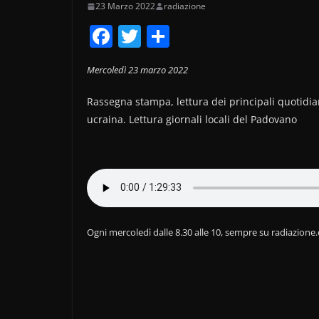
23 Marzo 2022
radiazione
F
T
C
a
w
o
Mercoledì 23 marzo 2022
c
itt
n
e
er
di
Rassegna stampa, lettura dei principali quotidian
b
vi
ucraina. Lettura giornali locali del Padovano
o
di
o
k
Ogni mercoledì dalle 8.30 alle 10, sempre su radiazione