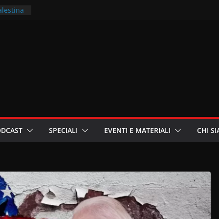
alestina
ritori –
a
in
i
oniste
ODCAST
SPECIALI
EVENTI E MATERIALI
CHI S