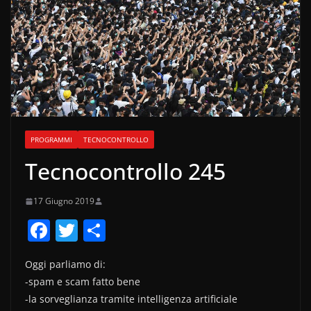
PROGRAMMI
TECNOCONTROLLO
Tecnocontrollo 245
17 Giugno 2019
F
T
C
a
w
o
Oggi parliamo di:
c
itt
n
-spam e scam fatto bene
e
er
di
-la sorveglianza tramite intelligenza artificiale