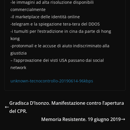
b
vi
-le immagini ad alta risoluzione disponibili
o
di
commercialmente
-il marketplace delle identità online
o
-telegram e la spiegazione tera-tera del DDOS
k
-i tumulti per l’estradizione in cina da parte di hong
kong
-protonmail e le accuse di aiuto indiscriminato alla
giustizia
– l’approvazione dei visti USA passano dai social
network
unknown-tecnocontrollo-20190614-96kbps
Gradisca D’Isonzo. Manifestazione contro l’apertura
del CPR.
Memoria Resistente. 19 giugno 2019