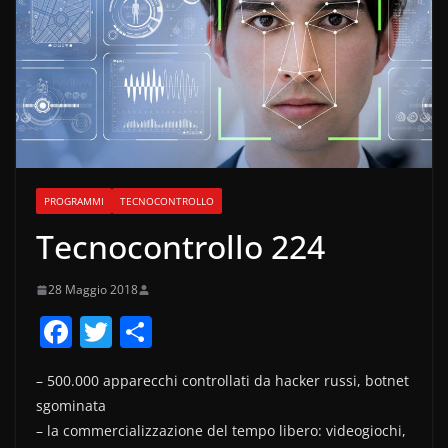
PROGRAMMI
TECNOCONTROLLO
Tecnocontrollo 224
28 Maggio 2018
F
T
C
a
w
o
– 500.000 apparecchi controllati da hacker russi, botnet
c
itt
n
sgominata
e
er
di
– la commercializzazione del tempo libero: videogiochi,