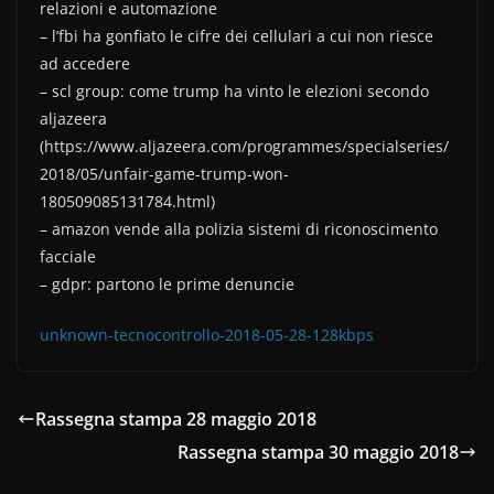
b
vi
relazioni e automazione
o
di
– l’fbi ha gonfiato le cifre dei cellulari a cui non riesce
ad accedere
o
– scl group: come trump ha vinto le elezioni secondo
k
aljazeera
(https://www.aljazeera.com/programmes/specialseries/
2018/05/unfair-game-trump-won-
180509085131784.html)
– amazon vende alla polizia sistemi di riconoscimento
facciale
– gdpr: partono le prime denuncie
unknown-tecnocontrollo-2018-05-28-128kbps
Rassegna stampa 28 maggio 2018
Rassegna stampa 30 maggio 2018