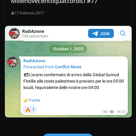
Millenovecentoquattordici #77
17 Febbraio 2017