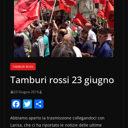
TAMBURI ROSSI
Tamburi rossi 23 giugno
23 Giugno 2016
F
T
C
a
w
o
Abbiamo aperto la trasmissione collegandoci con
c
itt
n
Larisa, che ci ha riportato le notizie delle ultime