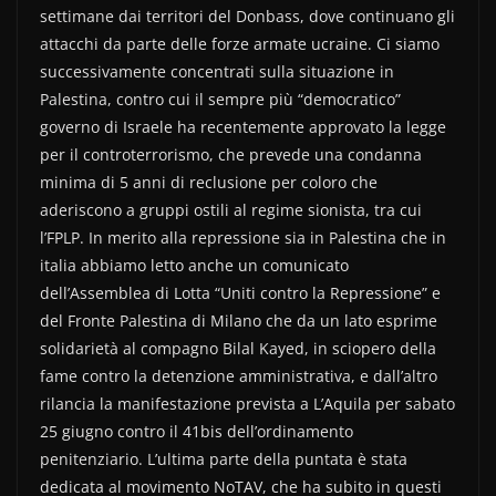
e
er
di
settimane dai territori del Donbass, dove continuano gli
b
vi
attacchi da parte delle forze armate ucraine. Ci siamo
o
di
successivamente concentrati sulla situazione in
Palestina, contro cui il sempre più “democratico”
o
governo di Israele ha recentemente approvato la legge
k
per il controterrorismo, che prevede una condanna
minima di 5 anni di reclusione per coloro che
aderiscono a gruppi ostili al regime sionista, tra cui
l’FPLP. In merito alla repressione sia in Palestina che in
italia abbiamo letto anche un comunicato
dell’Assemblea di Lotta “Uniti contro la Repressione” e
del Fronte Palestina di Milano che da un lato esprime
solidarietà al compagno Bilal Kayed, in sciopero della
fame contro la detenzione amministrativa, e dall’altro
rilancia la manifestazione prevista a L’Aquila per sabato
25 giugno contro il 41bis dell’ordinamento
penitenziario. L’ultima parte della puntata è stata
dedicata al movimento NoTAV, che ha subito in questi