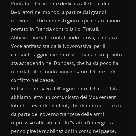
Puntata interamente dedicata alle lotte dei
c
itt
n
lavoratori nel mondo, a partire dai grandi
e
er
di
movimenti che in questi giorni i proletari hanno
b
vi
portato in Francia contro la Loi Travail.
o
di
Abbiamo iniziato contattando Larisa, la nostra
o
Voce antifascista dalla Novorossiya, per il
k
consueto aggiornamento settimanale su quanto
sta accadendo nel Donbass, che ha da poco ha
ricordato il secondo anniversario dell’inizio del
conflitto nel paese.
Entrando nel vivo dell’argomento della puntata,
abbiamo letto un comunicato del Mouvement
Inter Luttes Indépendent, che denuncia l’utilizzo
da parte del governo francese delle armi
repressive affinate con lo “stato d’emergenza”
per colpire le mobilitazioni in corso nel paese.