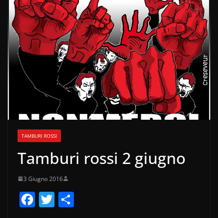
TAMBURI ROSSI
Tamburi rossi 2 giugno
3 Giugno 2016
F
T
C
a
w
o