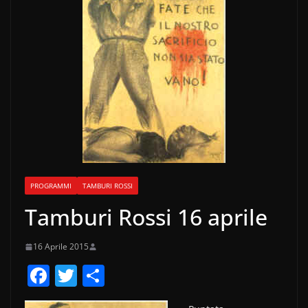
PROGRAMMI
TAMBURI ROSSI
Tamburi Rossi 16 aprile
16 Aprile 2015
F
T
C
a
w
o