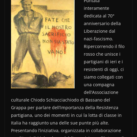
Puntata
c
itt
n
interamente
e
er
di
dedicata al 70°
b
vi
anniversario della
o
di
Liberazione dal
nazi-fascismo.
o
Ripercorrendo il filo
k
rosso che unisce i
partigiani di ieri e i
resistenti di oggi, ci
siamo collegati con
una compagna
dell’Associazione
culturale Chiodo Schiacciachiodo di Bassano del
Grappa per parlare dell’importanza della Resistenza
partigiana, uno dei momenti in cui la lotta di classe in
Italia ha raggiunto una delle sue punte più alte.
Presentando l’iniziativa, organizzata in collaborazione