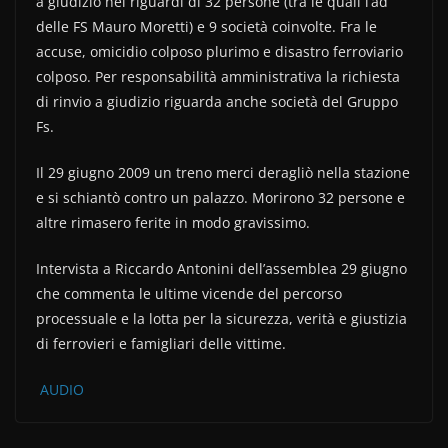
a giudizio nei riguardi di 32 persone (tra le quali l’ad
e
er
di
delle FS Mauro Moretti) e 9 società coinvolte. Fra le
b
vi
accuse, omicidio colposo plurimo e disastro ferroviario
o
di
colposo. Per responsabilità amministrativa la richiesta
di rinvio a giudizio riguarda anche società del Gruppo
o
Fs.
k
Il 29 giugno 2009 un treno merci deragliò nella stazione
e si schiantò contro un palazzo. Morirono 32 persone e
altre rimasero ferite in modo gravissimo.
Intervista a Riccardo Antonini dell’assemblea 29 giugno
che commenta le ultime vicende del percorso
processuale e la lotta per la sicurezza, verità e giustizia
di ferrovieri e famigliari delle vittime.
AUDIO