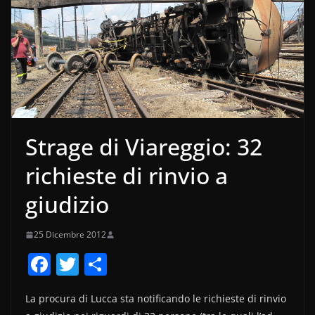
Strage di Viareggio: 32
richieste di rinvio a
giudizio
25 Dicembre 2012
F
T
C
a
w
o
La procura di Lucca sta notificando le richieste di rinvio
c
itt
n