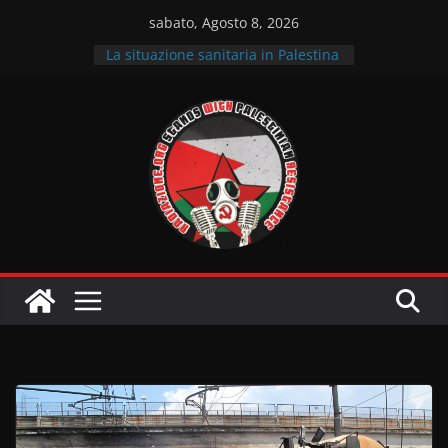
Salta
sabato, Agosto 8, 2026
al
La situazione sanitaria in Palestina
contenuto
Fuori “israele” dai nostri territori –
Intervista al Comitato per la
Palestina Udine
Intervista ai GPI sulle lotte in
solidarietà alla Resistenza
palestinese
Il sostegno dell’Italia
all’occupazione sionista
La situazione dei prigionieri
palestinesi nelle carceri sioniste