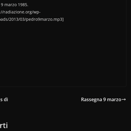
il 9 marzo 1985.
://radiazione.org/wp-
oads/2013/03/pedro9marzo.mp3]
s di
Rassegna 9 marzo
rti