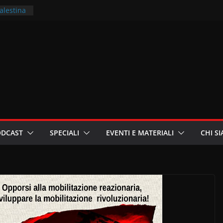
Palestina
ritori –
a
in
i
oniste
ODCAST
SPECIALI
EVENTI E MATERIALI
CHI S