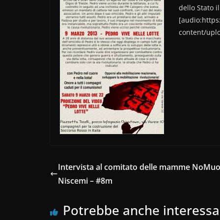
c
itt
n
dello Stato 
e
er
di
[audio:https
b
vi
content/upl
o
di
o
k
Intervista al comitato delle mamme NoMuo
Niscemi – #8m
Potrebbe anche interessa