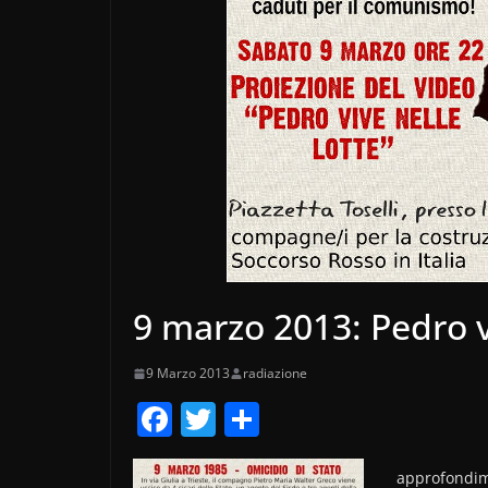
9 marzo 2013: Pedro vi
9 Marzo 2013
radiazione
F
T
C
a
w
o
approfondim