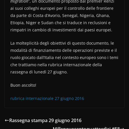
e
er
di
migration
”, un documento proposto dal premier Renzi
b
vi
ai suoi colleghi europei per il controllo delle frontiere
o
di
da parte di Costa d’Avorio, Senegal, Nigeria, Ghana,
Etiopia, Niger e Sudan che si traduce in reclusioni e
o
rimpatri in cambio di investimenti dai paesi europei.
k
La molteplicità degli obiettivi di questo documento, le
modalità di finanziamento delle operazioni previste e il
ruolo giocato dall’Italia nel contesto europeo sono i temi
che trattiamo nella rubrica internazionale della
rassegna di lunedì 27 giugno.
Buon ascolto!
rubrica internazionale 27 giugno 2016
Rassegna stampa 29 giugno 2016