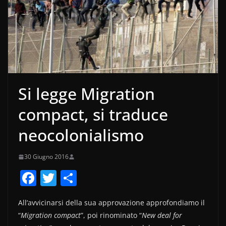
Si legge Migration
compact, si traduce
neocolonialismo
30 Giugno 2016
F
T
C
a
w
o
All’avvicinarsi della sua approvazione approfondiamo il
c
itt
n
“
Migration compact
”, poi rinominato “
New deal for