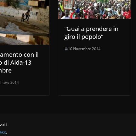
“Guai a prendere in
giro il popolo”
10 Novembre 2014
gamento con il
 di Aida-13
mbre
embre 2014
rvati.
ess
.