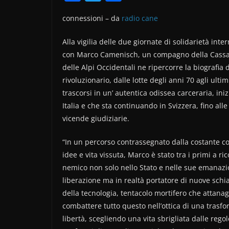
a
w
o
connessioni – da
radio cane
c
itt
n
e
er
di
Alla vigilia delle due giornate di solidarietà inte
b
vi
con Marco Camenisch, un compagno della Cassa
delle Alpi Occidentali ne ripercorre la biografia d
o
di
rivoluzionario, dalle lotte degli anni 70 agli ultim
o
trascorsi in un’ autentica odissea carceraria, iniz
k
Italia e che sta continuando in Svizzera, fino all
vicende giudiziarie.
“In un percorso contrassegnato dalla costante c
idee e vita vissuta, Marco è stato tra i primi a ri
nemico non solo nello Stato e nelle sue emanazi
liberazione ma in realtà portatore di nuove schia
della tecnologia, tentacolo mortifero che attanag
combattere tutto questo nell’ottica di una trasfor
libertà, scegliendo una vita sbrigliata dalle rego