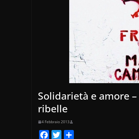
Solidarietà e amore 
ribelle
4 Febbraio 2013
F
T
C