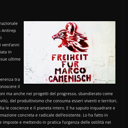
rnazionale
 Antirep
i
i vent’anni
iata in
e sue ultime
oerenza tra
conoscere il
oni ma anche nei progetti del progresso, sbandierato come
vitù, del produttivismo che consuma esseri viventi e territori,
lia le coscienze e il pianeta intero. E ha saputo inquadrare e
mazione concreta e radicale dell’esistente. Lo ha fatto in
le imposte e mettendo in pratica l’urgenza delle ostilità nei