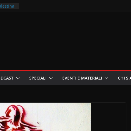
alestina
ritori –
a
in
i
oniste
ODCAST
SPECIALI
EVENTI E MATERIALI
CHI S