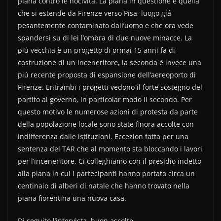
piana contro le nocivitá. La piana in questione è quella
e
er
di
che si estende da Firenze verso Pisa, luogo giá
b
vi
pesantemente contaminato dall’uomo e che ora vede
o
di
spandersi su di lei l’ombra di due nuove minacce. La
piú vecchia è un progetto di ormai 15 anni fa di
o
costruzione di un inceneritore, la seconda è invece una
k
piú recente proposta di espansione dell’aereoporto di
Firenze. Entrambi i progetti vedono il forte sostegno del
partito al governo, in particolar modo il secondo. Per
questo motivo le numerose azioni di protesta da parte
della popolazione locale sono state finora accolte con
indifferenza dalle istituzioni. Eccezion fatta per una
sentenza del TAR che al momento sta bloccando i lavori
per l’inceneritore. Ci colleghiamo con il presidio indetto
alla piana in cui i partecipanti hanno portato circa un
centinaio di alberi di natale che hanno trovato nella
piana fiorentina una nuova casa.
Di seguito l’intervista, buon ascolto.