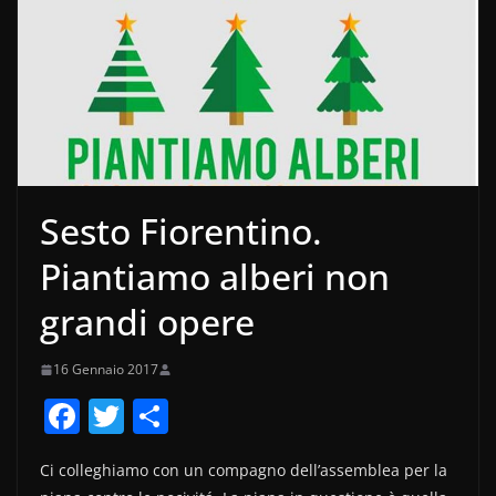
Sesto Fiorentino.
Piantiamo alberi non
grandi opere
16 Gennaio 2017
F
T
C
a
w
o
Ci colleghiamo con un compagno dell’assemblea per la
c
itt
n