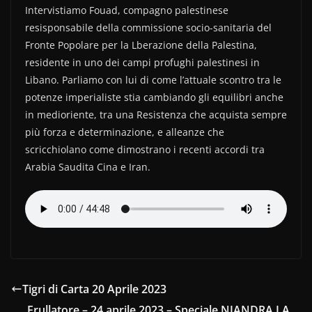
Intervistiamo Fouad, compagno palestinese
c
itt
n
resisponsabile della commissione socio-sanitaria del
e
er
di
Fronte Popolare per la Lberazione della Palestina,
b
vi
residente in uno dei campi profughi palestinesi in
o
di
Libano. Parliamo con lui di come l’attuale scontro tra le
potenze imperialiste stia cambiando gli equilibri anche
o
in medioriente, tra una Resistenza che acquista sempre
k
più forza e determinazione, e alleanze che
scricchiolano come dimostrano i recenti accordi tra
Arabia Saudita Cina e Iran.
Tigri di Carta 20 Aprile 2023
Frullatore – 24 aprile 2023 – Speciale NIANDRA LA