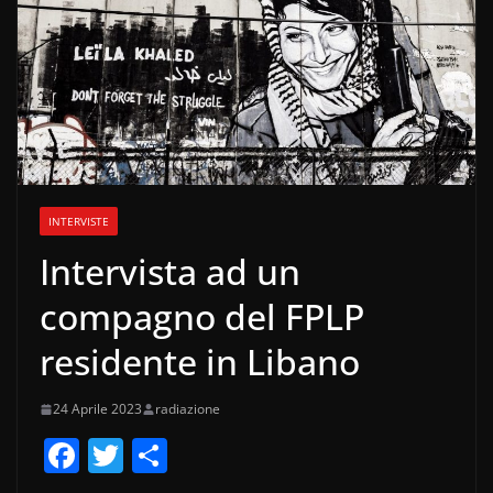
INTERVISTE
Intervista ad un
compagno del FPLP
residente in Libano
24 Aprile 2023
radiazione
F
T
C
a
w
o