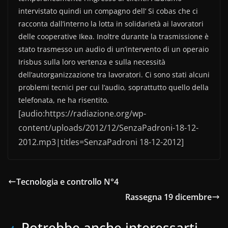
b
vi
o
di
intervistato quindi un compagno dell’ Si cobas che ci
racconta dall’interno la lotta in solidarietà ai lavoratori
o
delle cooperative Ikea. Inoltre durante la trasmissione è
k
stato trasmesso un audio di un’intervento di un operaio
Irisbus sulla loro vertenza e sulla necessità
dell’autorganizzazione tra lavoratori. Ci sono stati alcuni
problemi tecnici per cui l’audio, soprattutto quello della
telefonata, ne ha risentito.
[audio:https://radiazione.org/wp-
content/uploads/2012/12/SenzaPadroni-18-12-
2012.mp3|titles=SenzaPadroni 18-12-2012]
Tecnologia e controllo N°4
Rassegna 19 dicembre
Potrebbe anche interessarti