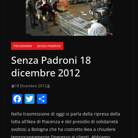
PROGRAMMI
SENZA PADRONI
Senza Padroni 18
dicembre 2012
18 Dicembre 2012
F
T
C
a
w
o
Nella trasmissione di oggi si parla della ripresa della
c
itt
n
lotta all’Ikea di Piacenza e del presidio di solidarietà
e
er
di
svoltosi a Bologna che ha costretto Ikea a chiudere
temporaneamente l’ingresso ai clienti. Abbiamo