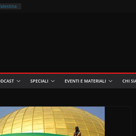
Palestina
rritori –
la
 in
ri
oniste
ODCAST
SPECIALI
EVENTI E MATERIALI
CHI S