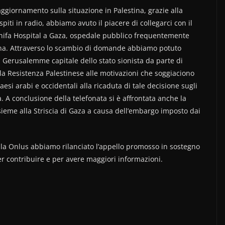
ggiornamento sulla situazione in Palestina, grazie alla
ti in radio, abbiamo avuto il piacere di collegarci con il
Shifa Hospital a Gaza, ospedale pubblico frequentemente
na. Attraverso lo scambio di domande abbiamo potuto
di Gerusalemme capitale dello stato sionista da parte di
a Resistenza Palestinese alle motivazioni che soggiaciono
esi arabi e occidentali alla ricaduta di tale decisione sugli
da. A conclusione della telefonata si è affrontata anche la
nsieme alla Striscia di Gaza a causa dell’embargo imposto dai
lla Onlus abbiamo rilanciato l’appello promosso in sostegno
ter contribuire e per avere maggiori informazioni.