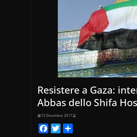
Resistere a Gaza: int
Abbas dello Shifa Hos
15 Dicembre 2017
F
T
C