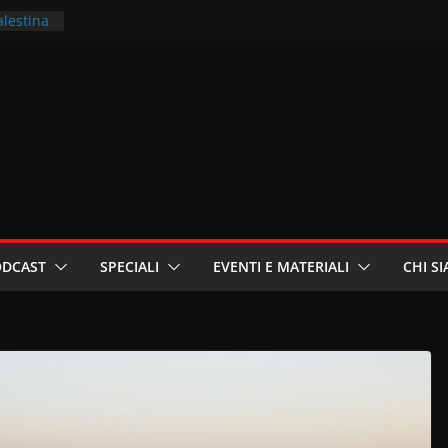
alestina
ritori –
a
in
i
oniste
ODCAST
SPECIALI
EVENTI E MATERIALI
CHI S