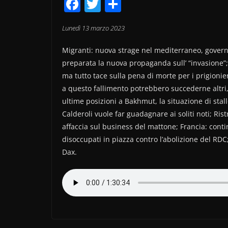
F
T
C
a
w
o
Lunedì 13 marzo 2023
c
itt
n
e
er
di
Migranti: nuova strage nel mediterraneo, govern
b
vi
preparata la nuova propaganda sull’ “invasione”; I
ma tutto tace sulla pena di morte per i prigionieri
o
di
a questo fallimento potrebbero succederne altri, 
o
ultime posizioni a Bakhmut, la situazione di stal
k
Calderoli vuole far guadagnare ai soliti noti; Ris
affaccia sul business del mattone; Francia: conti
disoccupati in piazza contro l’abolizione del RDC
Dax.