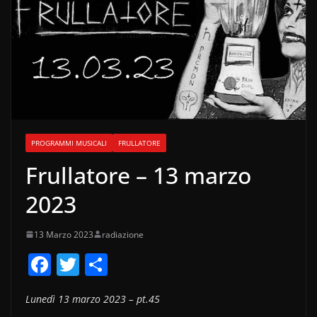
PROGRAMMI MUSICALI
FRULLATORE
Frullatore – 13 marzo
2023
13 Marzo 2023
radiazione
F
T
C
a
w
o
Lunedì 13 marzo 2023 – pt.45
c
itt
n