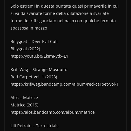
e
er
di
Solo estremi in questa puntata quasi primaverile in cui
b
vi
si va da svariate forme della dilatazione a svariate
forme del riff sganciato nel naso con qualche fermata
o
di
spassosa in mezzo
o
k
Billygoat – Deer Evil Cult
Billygoat (2022)
https://youtu.be/EkImRydx-EY
Krifi Wag – Strange Mosquito
Red Carpet Vol. 1 (2023)
https://krifiwag.bandcamp.com/album/red-carpet-vol-1
Alos – Matrice
Matrice (2015)
https://alos.bandcamp.com/album/matrice
Lili Refrain – Terrestrials