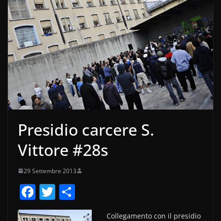
Presidio carcere S.
Vittore #28s
29 Settembre 2013
F
T
C
a
w
o
Collegamento con il presidio