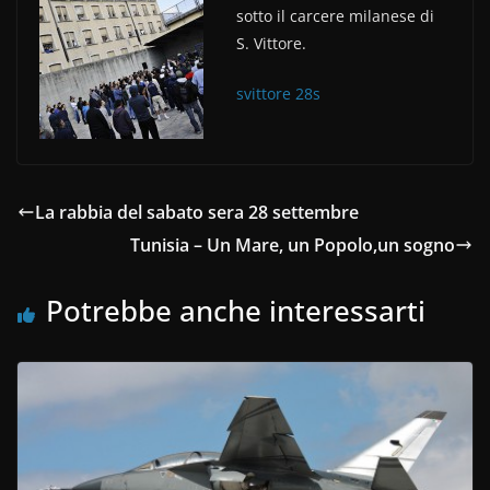
c
itt
n
sotto il carcere milanese di
e
er
di
S. Vittore.
b
vi
svittore 28s
o
di
o
k
La rabbia del sabato sera 28 settembre
Tunisia – Un Mare, un Popolo,un sogno
Potrebbe anche interessarti