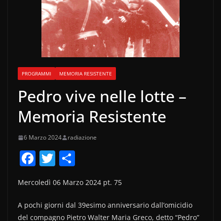
PROGRAMMI
MEMORIA RESISTENTE
Pedro vive nelle lotte –
Memoria Resistente
6 Marzo 2024
radiazione
F
T
C
a
w
o
Mercoledì 06 Marzo 2024 pt. 75
c
itt
n
e
er
di
A pochi giorni dal 39esimo anniversario dall’omicidio
del compagno Pietro Walter Maria Greco, detto “Pedro”