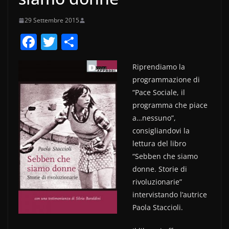
29 Settembre 2015
F
T
C
a
w
o
Riprendiamo la
c
itt
n
programmazione di
e
er
di
“Pace Sociale, il
b
vi
programma che piace
o
di
a…nessuno”,
consigliandovi la
o
lettura del libro
k
“Sebben che siamo
donne. Storie di
rivoluzionarie”
intervistando l’autrice
Paola Staccioli.