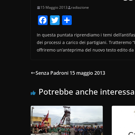
15 Maggio 2013
radiazione
F
T
C
a
w
o
In questa puntata riprendiamo i temi dell’antifa
c
itt
n
dei processi a carico dei partigiani. Tratteremo 
e
er
di
offriremo un’anteprima del nuovo testo edito da
b
vi
o
di
Senza Padroni 15 maggio 2013
o
k
Potrebbe anche interessa