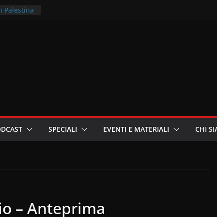
n Palestina
territori –
r la
te in
za
ieri
 sioniste
ODCAST
SPECIALI
EVENTI E MATERIALI
CHI S
io – Anteprima