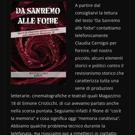
a
w
o
A partire dal
c
itt
n
consigliarvi la lettura
e
er
di
del testo “Da Sanremo
b
vi
alle foibe” contattiamo
o
di
telefonicamente
Claudia Cernigoi per
o
fornire, nel nostro
k
piccolo, alcuni elementi
storici e politici contro il
revisionismo storico che
caratterizza tutta una
serie di produzioni
letterarie, cinematografiche e teatrali quali Magazzino
18 di Simone Cristicchi, di cui avevamo parlato anche
nella scorsa puntata. Seguiamo infatti il filone di “cos’è
la memoria” e cosa significa oggi “memoria condivisa”.
Abbiamo qualche problema tecnico durante la
telefonata, ma riusciamo poi a rimetterci in contatto