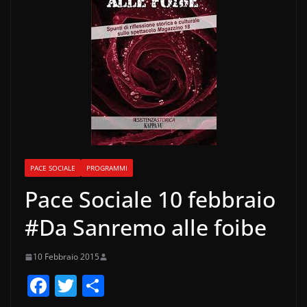
PACE SOCIALE
PROGRAMMI
Pace Sociale 10 febbraio
#Da Sanremo alle foibe
10 Febbraio 2015
F
T
C