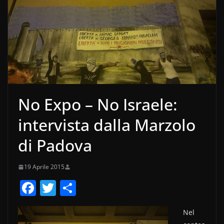
No Expo – No Israele:
intervista dalla Marzolo
di Padova
19 Aprile 2015
F
T
C
a
w
o
Nel
c
itt
n