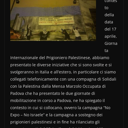
contes
e
er
di
to
b
vi
della
o
di
data
del 17
o
aprile,
k
Giorna
ta
Internazionale del Prigioniero Palestinese, abbiamo
presentato le diverse iniziative che si sono svolte e si
svolgeranno in Italia e all’estero, in particolare ci siamo
collegati telefonicamente con una compagna di Solidali
con la Palestina dalla Mensa Marzolo Occupata di
Padova che ha presentato le due giornate di
mobilitazione in corso a Padova, ne ha spiegato il
contesto in cui si collocano, ovvero la campagna “No
Expo – No Israele” e la campagna a sostegno dei
prigionieri palestinesi e in fine ha rilanciato gli