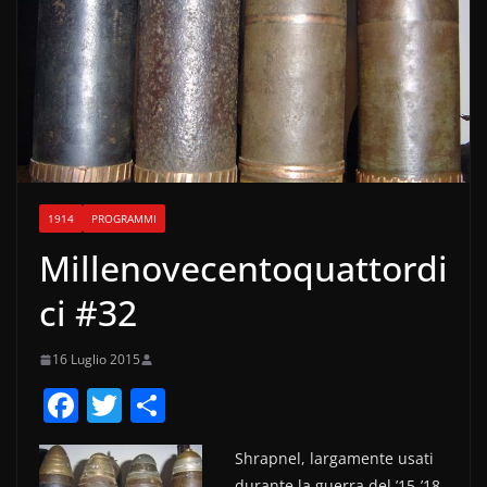
1914
PROGRAMMI
Millenovecentoquattordi
ci #32
16 Luglio 2015
F
T
C
a
w
o
Shrapnel, largamente usati
c
itt
n
durante la guerra del ’15-’18,