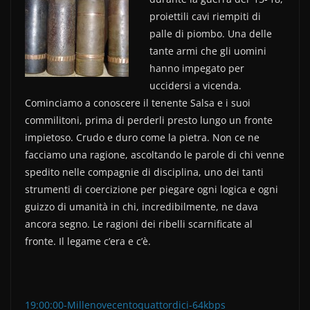
e
er
di
proiettili cavi riempiti di
b
vi
palle di piombo. Una delle
o
di
tante armi che gli uomini
hanno impegato per
o
uccidersi a vicenda.
k
Cominciamo a conoscere il tenente Salsa e i suoi
commilitoni, prima di perderli presto lungo un fronte
impietoso. Crudo e duro come la pietra. Non ce ne
facciamo una ragione, ascoltando le parole di chi venne
spedito nelle compagnie di disciplina, uno dei tanti
strumenti di coercizione per piegare ogni logica e ogni
guizzo di umanità in chi, incredibilmente, ne dava
ancora segno. Le ragioni dei ribelli scarnificate al
fronte. Il legame c’era e c’è.
19:00:00-Millenovecentoquattordici-64kbps