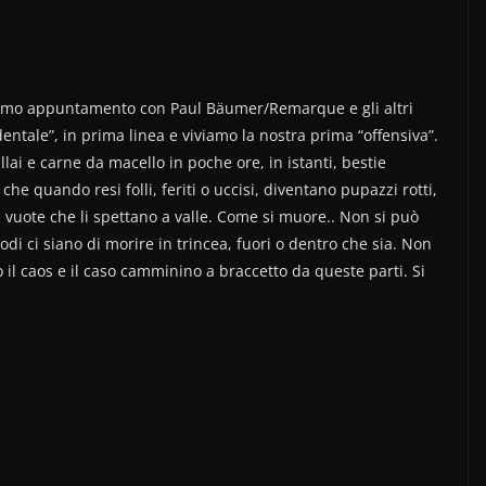
imo appuntamento con Paul Bäumer/Remarque e gli altri
dentale”, in prima linea e viviamo la nostra prima “offensiva”.
ai e carne da macello in poche ore, in istanti, bestie
che quando resi folli, feriti o uccisi, diventano pupazzi rotti,
e vuote che li spettano a valle. Come si muore.. Non si può
i ci siano di morire in trincea, fuori o dentro che sia. Non
 il caos e il caso camminino a braccetto da queste parti. Si