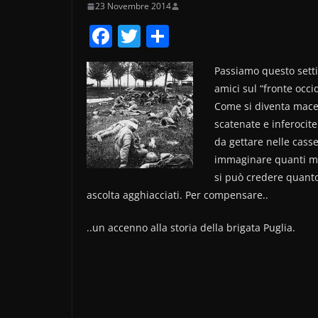
23 Novembre 2014
F
T
C
a
w
o
Passiamo questo sett
c
itt
n
amici sul “fronte occi
e
er
di
Come si diventa macell
b
vi
scatenate e inferocite 
o
di
da gettare nelle cass
immaginare quanti mod
o
si può credere quanto
k
ascolta agghiacciati. Per compensare..
..un accenno alla storia della brigata Puglia.