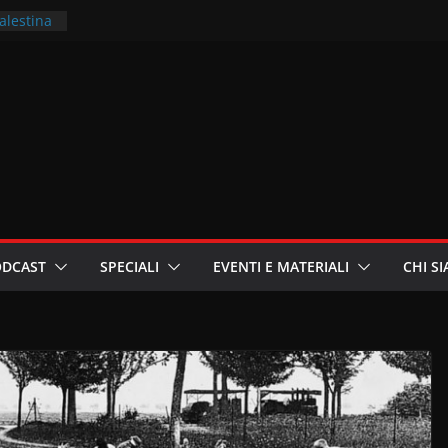
Palestina
ritori –
a
in
i
oniste
ODCAST
SPECIALI
EVENTI E MATERIALI
CHI S