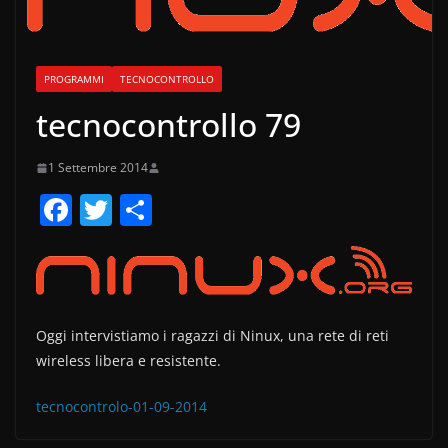
PROGRAMMI
TECNOCONTROLLO
tecnocontrollo 79
1 Settembre 2014
F
T
C
a
w
o
c
itt
n
e
er
di
b
vi
Oggi intervistiamo i ragazzi di Ninux, una rete di reti
o
di
wireless libera e resistente.
o
tecnocontrolo-01-09-2014
k