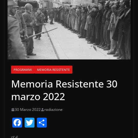
PROGRAMMI
MEMORIA RESISTENTE
Memoria Resistente 30
marzo 2022
30 Marzo 2022
radiazione
F
T
C
a
w
o
pt.4