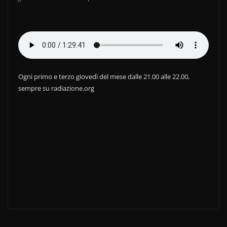
c
itt
n
e
er
di
b
vi
o
di
o
Ogni primo e terzo giovedì del mese dalle 21.00 alle 22.00,
k
sempre su radiazione.org