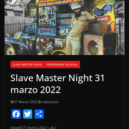
SLAVE MASTER NIGHT
PROGRAMMI MUSICALI
Slave Master Night 31
marzo 2022
31 Marzo 2022
radiazione
F
T
C
a
w
o
giovedì 31 marzo 2022 – pt.2