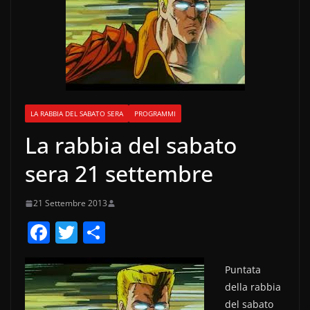
LA RABBIA DEL SABATO SERA
PROGRAMMI
La rabbia del sabato
sera 21 settembre
21 Settembre 2013
F
T
C
a
w
o
c
itt
n
Puntata
della rabbia
e
er
di
del sabato