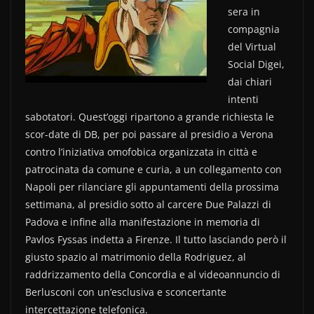
b
vi
sera in
o
di
compagnia
del Virtual
o
Social Digei,
k
dai chiari
intenti
sabotatori. Quest’oggi ripartono a grande richiesta le
scor-date di DB, per poi passare al presidio a Verona
contro l’iniziativa omofobica organizzata in città e
patrocinata da comune e curia, a un collegamento con
Napoli per rilanciare gli appuntamenti della prossima
settimana, al presidio sotto al carcere Due Palazzi di
Padova e infine alla manifestazione in memoria di
Pavlos Fyssas indetta a Firenze. Il tutto lasciando però il
giusto spazio al matrimonio della Rodriguez, al
raddrizzamento della Concordia e al videoannuncio di
Berlusconi con un’esclusiva e sconcertante
intercettazione telefonica.