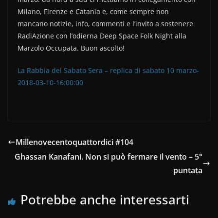
e
er
di
Milano, Firenze e Catania e, come sempre non
b
vi
mancano notizie, info, commenti e l’invito a sostenere
o
di
RadiAzione con l’odierna Deep Space Folk Night alla
Marzolo Occupata. Buon ascolto!
o
k
La Rabbia del Sabato Sera – replica di sabato 10 marzo-
2018-03-10-16:00:00
Millenovecentoquattordici #104
Ghassan Kanafani. Non si può fermare il vento – 5°
puntata
Potrebbe anche interessarti