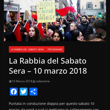
LA RABBIA DEL SABATO SERA
PROGRAMMI
La Rabbia del Sabato
Sera – 10 marzo 2018
10 Marzo 2018
radiazione
F
T
C
a
w
o
Puntata in conduzione doppia per questo sabato 10
c
itt
n
marzo: da nord a sud ci mettiamo in collegamento con