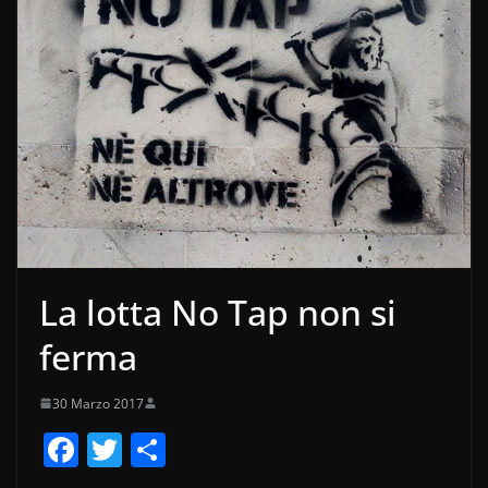
La lotta No Tap non si
ferma
30 Marzo 2017
F
T
C
a
w
o