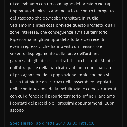
Ci colleghiamo con un compagno del presidio No Tap
c
itt
n
impegnato da oltre 6 anni nella lotta contro il progetto
e
er
di
del gasdotto che dovrebbe transitare in Puglia.
b
vi
Vediamo in sintesi cosa prevede questo progetto, quali
o
di
zone interessa, che conseguenze avrà sul territorio.
Ripercorriamo gli sviluppi della lotta e dei recenti
o
eventi repressivi che hanno visto un massiccio e
k
violento dispiegamento delle forze dell’ordine a
garanzia degli interessi dei soliti – pochi – noti. Mentre,
dall’altra parte della barricata, abbiamo uno spaccato
di protagonismo della popolazione locale che non si
lascia intimidire e si ritrova nelle assemblee popolari e
nella continuazione della mobilitazione come strumenti
con cui difendere il proprio territorio. Infine rilanciamo
i contatti del presidio e i prossimi appuntamenti. Buon
ascolto!
Speciale No Tap diretta-2017-03-30-18:15:00