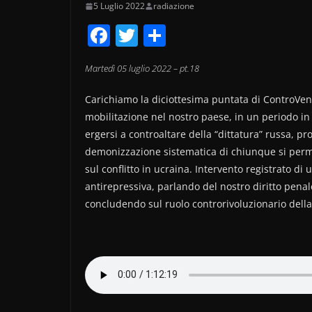
5 Luglio 2022
radiazione
F
T
C
a
w
o
Martedì 05 luglio 2022 – pt.18
c
itt
n
e
er
di
Carichiamo la diciottesima puntata di ControVent
b
vi
mobilitazione nel nostro paese, in un periodo in c
ergersi a controaltare della “dittatura” russa, p
o
di
demonizzazione sistematica di chiunque si perm
o
sul conflitto in ucraina. Intervento registrato di
k
antirepressiva, parlando del nostro diritto penal
concludendo sul ruolo controrivoluzionario dell