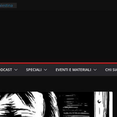
alestina
ritori –
a
in
i
oniste
ODCAST
SPECIALI
EVENTI E MATERIALI
CHI S