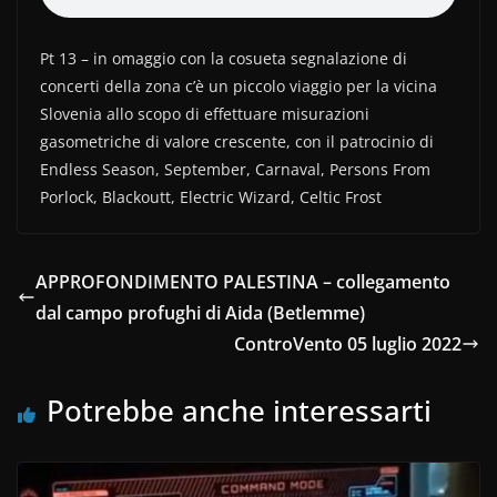
e
er
di
b
vi
Pt 13 – in omaggio con la cosueta segnalazione di
o
di
concerti della zona c’è un piccolo viaggio per la vicina
Slovenia allo scopo di effettuare misurazioni
o
gasometriche di valore crescente, con il patrocinio di
k
Endless Season, September, Carnaval, Persons From
Porlock, Blackoutt, Electric Wizard, Celtic Frost
APPROFONDIMENTO PALESTINA – collegamento
dal campo profughi di Aida (Betlemme)
ControVento 05 luglio 2022
Potrebbe anche interessarti