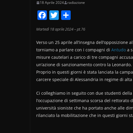
18 Aprile 2024
radiazione
F
T
C
a
w
o
Martedì 18
aprile
2024 – pt.
76
c
itt
n
e
er
di
Verso un 25 aprile all’insegna dell’opposizione al
b
vi
torniamo a parlare con i compagni di
Antudo
a s
misure cautelari a carico di tre compagni accusati
o
di
un’azione di sanzionamento contro la Leonardo.
o
Proprio in questi giorni è stata lanciata la camp
k
carcere speciale di Alessandria in regime di alta
Ci colleghiamo in seguito con due studenti della 
l’occupazione di settimana scorsa del rettorato d
università sioniste che ha portato anche alle dim
rilanciato la mobilitazione che in questi giorni st