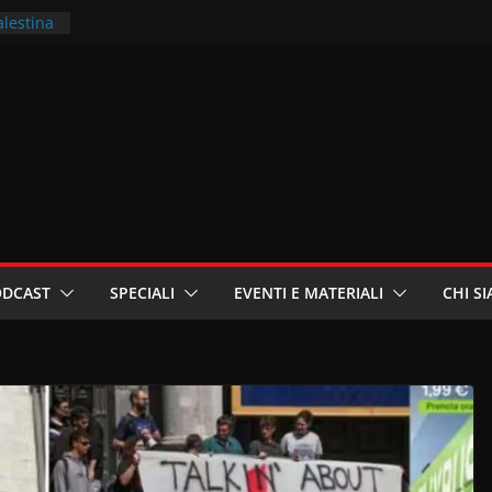
alestina
ritori –
a
in
i
oniste
ODCAST
SPECIALI
EVENTI E MATERIALI
CHI S