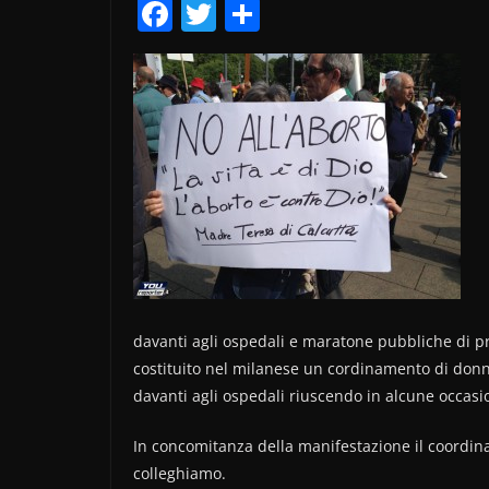
F
T
C
a
w
o
c
itt
n
e
er
di
b
vi
o
di
o
k
davanti agli ospedali e maratone pubbliche di pre
costituito nel milanese un cordinamento di donn
davanti agli ospedali riuscendo in alcune occasi
In concomitanza della manifestazione il coordin
colleghiamo.