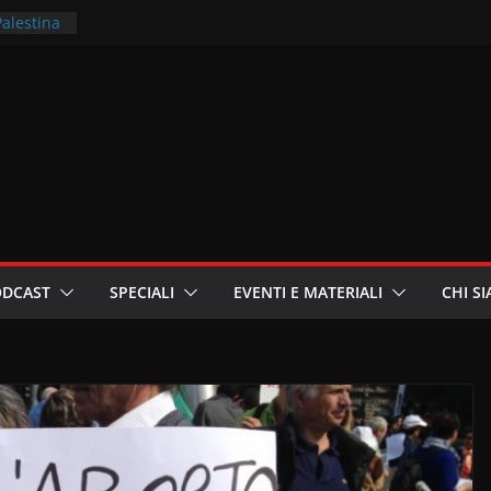
Palestina
rritori –
la
 in
ri
oniste
ODCAST
SPECIALI
EVENTI E MATERIALI
CHI S