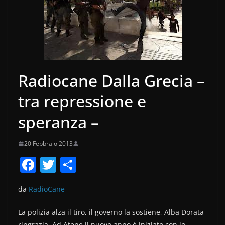
Radiocane Dalla Grecia –
tra repressione e
speranza –
20 Febbraio 2013
F
T
C
a
w
o
da
RadioCane
c
itt
n
e
er
di
La polizia alza il tiro, il governo la sostiene, Alba Dorata
ringrazia. Ad Atene il nuovo anno è iniziato con lo