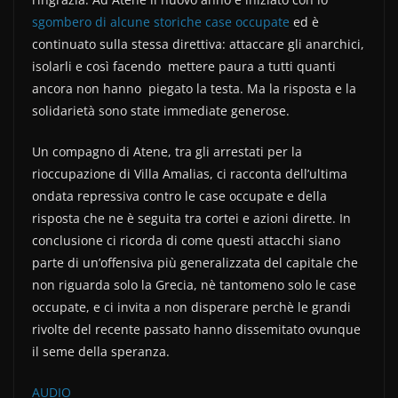
b
vi
sgombero di alcune storiche case occupate
ed è
o
di
continuato sulla stessa direttiva: attaccare gli anarchici,
o
isolarli e così facendo mettere paura a tutti quanti
k
ancora non hanno piegato la testa. Ma la risposta e la
solidarietà sono state immediate generose.
Un compagno di Atene, tra gli arrestati per la
rioccupazione di Villa Amalias, ci racconta dell’ultima
ondata repressiva contro le case occupate e della
risposta che ne è seguita tra cortei e azioni dirette. In
conclusione ci ricorda di come questi attacchi siano
parte di un’offensiva più generalizzata del capitale che
non riguarda solo la Grecia, nè tantomeno solo le case
occupate, e ci invita a non disperare perchè le grandi
rivolte del recente passato hanno dissemitato ovunque
il seme della speranza.
AUDIO