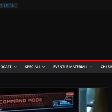
Palestina
rritori –
la
 in
ri
oniste
ODCAST
SPECIALI
EVENTI E MATERIALI
CHI S