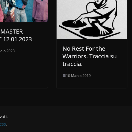
volume.
EMASTER
 12 01 2023
No Rest For the
aio 2023
Warriors. Traccia su
traccia.
10 Marzo 2019
rvati.
ess
.