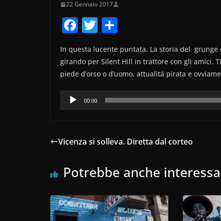
22 Gennaio 2017
F
T
C
a
w
o
In questa lucente puntata. La storia del grunge
c
itt
n
girando per Silent Hill in trattore con gli amici. 
e
er
di
piede d’orso o d’uomo, attualitá pirata e ovviamen
b
vi
Audio
o
di
00:00
Player
o
k
Vicenza si solleva. Diretta dal corteo
Potrebbe anche interessa