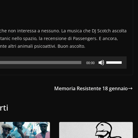
 che non interessa a nessuno. La musica che DJ Scotch ascolta
Titanic nello spazio, la recensione di Passengers. E ancora,
te altri animali psicoattivi. Buon ascolto.
Usa
00:00
i
tasti
freccia
Memoria Resistente 18 gennaio
su/giù
per
rti
aumentare
o
diminuire
il